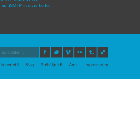
multiSMTP szerver bérlés
Ismertető
Blog
Próbálja ki!
Árak
Impresszum