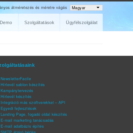
ányos átméretezés és méretre vágás
Magyar
 Demo
Szolgáltatások
Ügyfélszolgálat
zolgáltatásaink
NewsletterFacile
Hírlevél sablon készítés
Kampánytervezés
Hírlevél készítés
Integráció más szoftverekkel – API
Egyedi fejlesztések
Landing Page, fogadó oldal készítés
E-mail marketing tanácsadás
E-mail adatbázis építés
SMTP átjáró bérlés