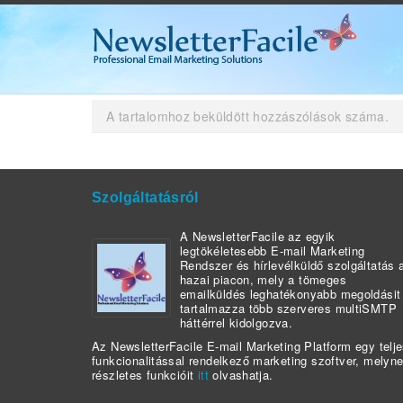
!title engedélyezése
A tartalomhoz beküldött hozzászólások száma.
Szolgáltatásról
A NewsletterFacile az egyik
legtökéletesebb E-mail Marketing
Rendszer és hírlevélküldő szolgáltatás 
hazai piacon, mely a tömeges
emailküldés leghatékonyabb megoldásit
tartalmazza több szerveres multiSMTP
háttérrel kidolgozva.
Az NewsletterFacile E-mail Marketing Platform egy telj
funkcionalitással rendelkező marketing szoftver, melyn
részletes funkcióit
itt
olvashatja.