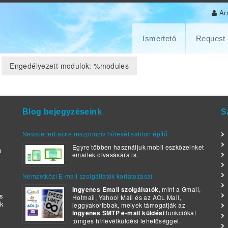
Ar
Ismertető
Request
Engedélyezett modulok: %modules
Blog bejegyzéseink
S
NewsletterFacile reszponzív hírlevél sablon építő
Egyre többen használjuk mobil eszközeinket
a
emailek olvasására is.
Nemzetközi E-mail szolgáltatók korlátozásai
Ingyenes Email szolgáltatók
, mint a Gmail,
es
Hotmail, Yahoo! Mail és az AOL Mail,
ek
leggyakoribbak, melyek támogatják az
ingyenes SMTP e-mail küldési
funkciókat
tömges hírlevélküldési lehetőséggel.