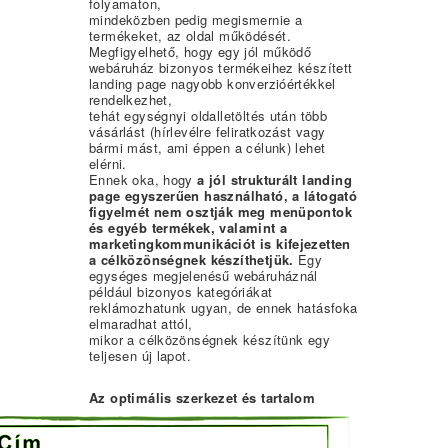
folyamaton,
mindeközben pedig megismernie a
termékeket, az oldal működését.
Megfigyelhető, hogy egy jól működő
webáruház bizonyos termékeihez készített
landing page nagyobb konverzióértékkel
rendelkezhet,
tehát egységnyi oldalletöltés után több
vásárlást (hírlevélre feliratkozást vagy
bármi mást, ami éppen a célunk) lehet
elérni.
Ennek oka, hogy
a jól strukturált landing
page egyszerűen használható, a látogató
figyelmét nem osztják meg menüpontok
és egyéb termékek, valamint a
marketingkommunikációt is kifejezetten
a célközönségnek készíthetjük.
Egy
egységes megjelenésű webáruháznál
például bizonyos kategóriákat
reklámozhatunk ugyan, de ennek hatásfoka
elmaradhat attól,
mikor a célközönségnek készítünk egy
teljesen új lapot.
Az optimális szerkezet és tartalom