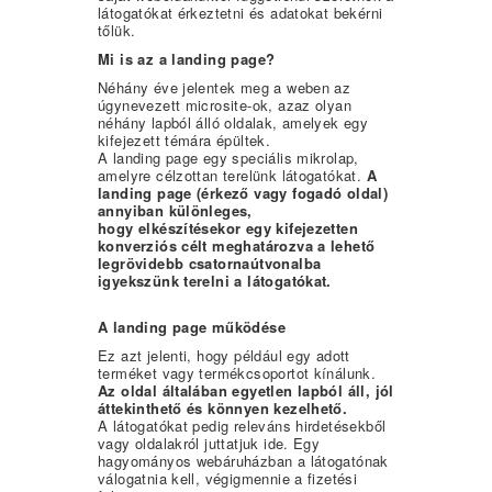
látogatókat érkeztetni és adatokat bekérni
tőlük.
Mi is az a landing page?
Néhány éve jelentek meg a weben az
úgynevezett microsite-ok, azaz olyan
néhány lapból álló oldalak, amelyek egy
kifejezett témára épültek.
A landing page egy speciális mikrolap,
amelyre célzottan terelünk látogatókat.
A
landing page (érkező vagy fogadó oldal)
annyiban különleges,
hogy elkészítésekor egy kifejezetten
konverziós célt meghatározva a lehető
legrövidebb csatornaútvonalba
igyekszünk terelni a látogatókat.
A landing page működése
Ez azt jelenti, hogy például egy adott
terméket vagy termékcsoportot kínálunk.
Az oldal általában egyetlen lapból áll, jól
áttekinthető és könnyen kezelhető.
A látogatókat pedig releváns hirdetésekből
vagy oldalakról juttatjuk ide. Egy
hagyományos webáruházban a látogatónak
válogatnia kell, végigmennie a fizetési