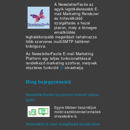
A NewsletterFacile az
egyik legtökéletesebb E-
mail Marketing Rendszer
és hírlevélküldő
szolgáltatás a hazai
piacon, mely a tömeges
emailküldés
leghatékonyabb megoldásit tartalmazza
több szerveres multiSMTP háttérrel
kidolgozva.
Az NewsletterFacile E-mail Marketing
Platform egy teljes funkcionalitással
rendelkező marketing szoftver, melynek
részletes funkcióit
itt
olvashatja.
Blog bejegyzéseink
NewsletterFacile reszponzív hírlevél sablon
építő
Egyre többen használjuk
mobil eszközeinket emailek
olvasására is.
Nemzetközi E-mail szolgáltatók korlátozásai