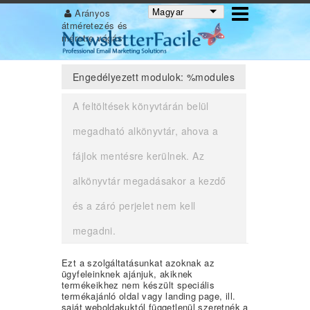
Magyar
Arányos
átméretezés és
méretre vágás
!title engedélyezése
Engedélyezett modulok: %modules
A feltöltések könyvtárán belül
megadható alkönyvtár, ahova a
fájlok mentésre kerülnek. Az
alkönyvtár megadásakor a kezdő
és a záró perjelet nem kell
megadni.
Ezt a szolgáltatásunkat azoknak az
ügyfeleinknek ajánjuk, akiknek
termékeikhez nem készült speciális
termékajánló oldal vagy landing page, ill.
saját weboldakuktól függetlenül szeretnék a