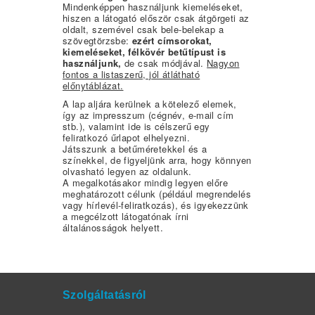
Mindenképpen használjunk kiemeléseket,
hiszen a látogató először csak átgörgeti az
oldalt, szemével csak bele-belekap a
szövegtörzsbe:
ezért címsorokat,
kiemeléseket, félkövér betűtípust is
használjunk,
de csak módjával.
Nagyon
fontos a listaszerű, jól átlátható
előnytáblázat.
A lap aljára kerülnek a kötelező elemek,
így az impresszum (cégnév, e-mail cím
stb.), valamint ide is célszerű egy
feliratkozó űrlapot elhelyezni.
Játsszunk a betűméretekkel és a
színekkel, de figyeljünk arra, hogy könnyen
olvasható legyen az oldalunk.
A megalkotásakor mindig legyen előre
meghatározott célunk (például megrendelés
vagy hírlevél-feliratkozás), és igyekezzünk
a megcélzott látogatónak írni
általánosságok helyett.
Szolgáltatásról