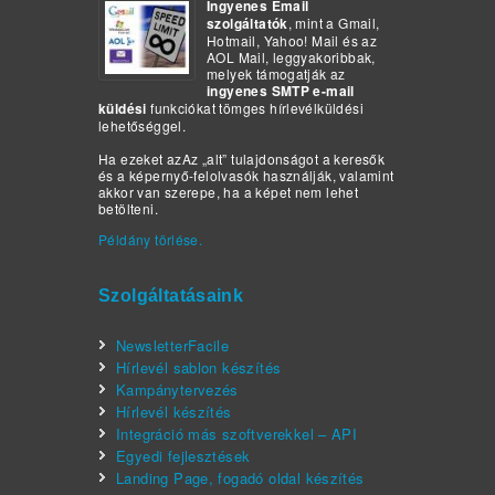
Ingyenes Email
szolgáltatók
, mint a Gmail,
Hotmail, Yahoo! Mail és az
AOL Mail, leggyakoribbak,
melyek támogatják az
ingyenes SMTP e-mail
küldési
funkciókat tömges hírlevélküldési
lehetőséggel.
Ha ezeket azAz „alt” tulajdonságot a keresők
és a képernyő-felolvasók használják, valamint
akkor van szerepe, ha a képet nem lehet
betölteni.
Példány törlése.
Szolgáltatásaink
NewsletterFacile
Hírlevél sablon készítés
Kampánytervezés
Hírlevél készítés
Integráció más szoftverekkel – API
Egyedi fejlesztések
Landing Page, fogadó oldal készítés