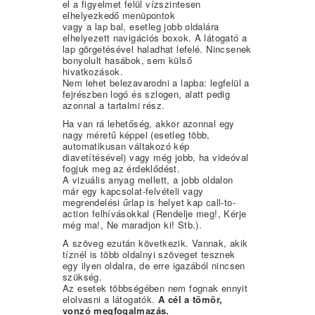
el a figyelmet felül vízszintesen
elhelyezkedő menüpontok
vagy a lap bal, esetleg jobb oldalára
elhelyezett navigációs boxok. A látogató a
lap görgetésével haladhat lefelé. Nincsenek
bonyolult hasábok, sem külső
hivatkozások.
Nem lehet belezavarodni a lapba: legfelül a
fejrészben logó és szlogen, alatt pedig
azonnal a tartalmi rész.
Ha van rá lehetőség, akkor azonnal egy
nagy méretű képpel (esetleg több,
automatikusan váltakozó kép
diavetítésével) vagy még jobb, ha videóval
fogjuk meg az érdeklődést.
A vizuális anyag mellett, a jobb oldalon
már egy kapcsolat-felvételi vagy
megrendelési űrlap is helyet kap call-to-
action felhívásokkal (Rendelje meg!, Kérje
még ma!, Ne maradjon ki! Stb.).
A szöveg ezután következik. Vannak, akik
tíznél is több oldalnyi szöveget tesznek
egy ilyen oldalra, de erre igazából nincsen
szükség.
Az esetek többségében nem fognak ennyit
elolvasni a látogatók.
A cél a tömör,
vonzó megfogalmazás.