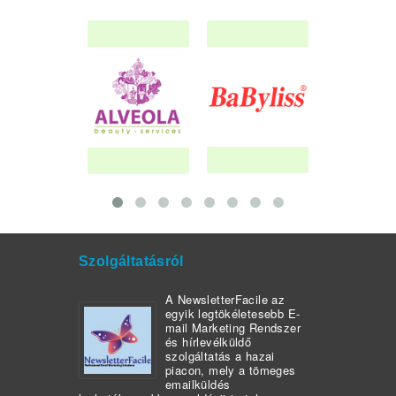
Szolgáltatásról
A NewsletterFacile az
egyik legtökéletesebb E-
mail Marketing Rendszer
és hírlevélküldő
szolgáltatás a hazai
piacon, mely a tömeges
emailküldés