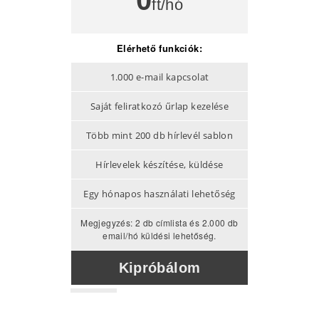
0
ft/hó
Elérh
Elérhető funkciók:
5.000 
1.000 e-mail kapcsolat
Saját felir
Saját feliratkozó űrlap kezelése
Több mint 2
Több mint 200 db hírlevél sablon
Hírlevelek
Hírlevelek készítése, küldése
Teljes h
Egy hónapos használati lehetőség
Megjegyzés:
Megjegyzés: 2 db címlista és 2.000 db
címlista, hír
email/hó küldési lehetőség.
5.0
Kipróbálom
Meg