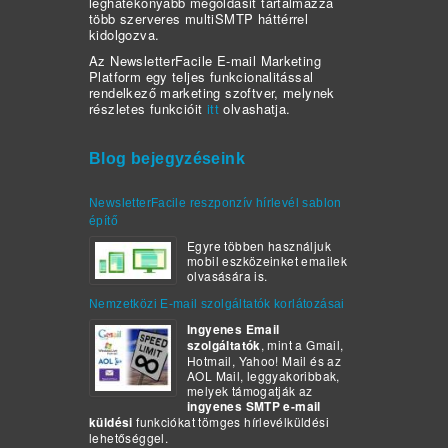
leghatékonyabb megoldásit tartalmazza
több szerveres multiSMTP háttérrel
kidolgozva.
Az NewsletterFacile E-mail Marketing
Platform egy teljes funkcionalitással
rendelkező marketing szoftver, melynek
részletes funkcióit
itt
olvashatja.
Blog bejegyzéseink
NewsletterFacile reszponzív hírlevél sablon
építő
Egyre többen használjuk
mobil eszközeinket emailek
olvasására is.
Nemzetközi E-mail szolgáltatók korlátozásai
Ingyenes Email
szolgáltatók
, mint a Gmail,
Hotmail, Yahoo! Mail és az
AOL Mail, leggyakoribbak,
melyek támogatják az
ingyenes SMTP e-mail
küldési
funkciókat tömges hírlevélküldési
lehetőséggel.