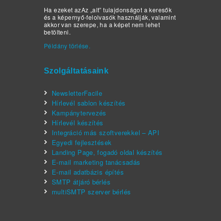
Ha ezeket azAz „alt” tulajdonságot a keresők
és a képernyő-felolvasók használják, valamint
akkor van szerepe, ha a képet nem lehet
betölteni.
Példány törlése.
Szolgáltatásaink
NewsletterFacile
Hírlevél sablon készítés
Kampánytervezés
Hírlevél készítés
Integráció más szoftverekkel – API
Egyedi fejlesztések
Landing Page, fogadó oldal készítés
E-mail marketing tanácsadás
E-mail adatbázis építés
SMTP átjáró bérlés
multiSMTP szerver bérlés