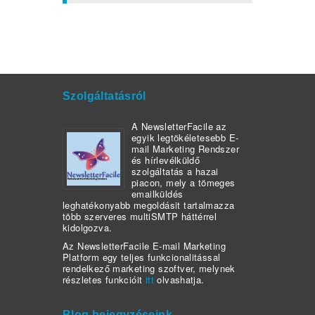
Szolgáltatásról
A NewsletterFacile az
egyik legtökéletesebb E-
mail Marketing Rendszer
és hírlevélküldő
szolgáltatás a hazai
piacon, mely a tömeges
emailküldés
leghatékonyabb megoldásit tartalmazza
több szerveres multiSMTP háttérrel
kidolgozva.
Az NewsletterFacile E-mail Marketing
Platform egy teljes funkcionalitással
rendelkező marketing szoftver, melynek
részletes funkcióit
itt
olvashatja.
Blog bejegyzéseink