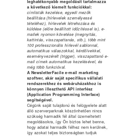
leghatékonyabb megoldásit tartalmazza
a következő kiemelt funkciókkal:
címlisták kezelése, egyedi mezők
beállítása (hírlevelek személyessé
tételéhez), hírlevelek létrehozása és
küldése (előre beállított időzítéssel is), e-
mailek nyomon követése (megnyitás,
kattintás, visszapattanás, stb.), több mint
100 professzionális hírlevél sablonnal,
automatikus válaszokkal, kérdőívekkel,
eseményvezérelt (trigger), visszapattanó e-
mail címek automatikus kezelésével, és
még több funkcióval.
A NewsletterFacile e-mail marketing
szoftver, akár saját specifikus vállalati
rendszerekhez és webáruházakhoz is
könnyen illeszthető API interfész
(Application Programming Interface)
segítségével.
Cégünk saját tulajdonú és felügyelete alatt
álló szerverparknak köszönhetően nincs
szükség harmadik fél által üzemeltetett
megoldásokra, így Ön biztos lehet benne,
hogy adatai harmadik félhez nem kerülnek,
így azokat teljes biztonságban tudjuk