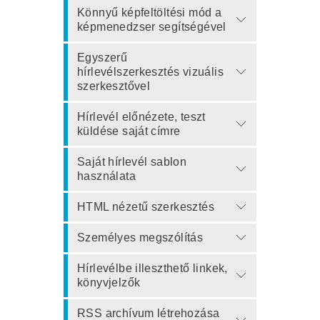
Könnyű képfeltöltési mód a
képmenedzser segítségével
Egyszerű
hírlevélszerkesztés vizuális
szerkesztővel
Hírlevél előnézete, teszt
küldése saját címre
Saját hírlevél sablon
használata
HTML nézetű szerkesztés
Személyes megszólítás
Hírlevélbe illeszthető linkek,
könyvjelzők
RSS archívum létrehozása