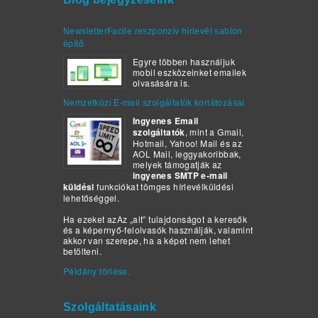
NewsletterFacile reszponzív hírlevél sablon
építő
Egyre többen használjuk
mobil eszközeinket emailek
olvasására is.
Nemzetközi E-mail szolgáltatók korlátozásai
Ingyenes Email
szolgáltatók
, mint a Gmail,
Hotmail, Yahoo! Mail és az
AOL Mail, leggyakoribbak,
melyek támogatják az
ingyenes SMTP e-mail
küldési
funkciókat tömges hírlevélküldési
lehetőséggel.
Ha ezeket azAz „alt” tulajdonságot a keresők
és a képernyő-felolvasók használják, valamint
akkor van szerepe, ha a képet nem lehet
betölteni.
Példány törlése.
Szolgáltatásaink