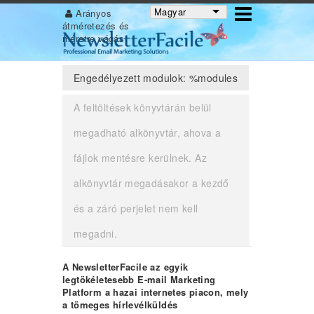
Magyar
Arányos
átméretezés és
méretre vágás
!title engedélyezése
Engedélyezett modulok: %modules
A feltöltések könyvtárán belül
megadható alkönyvtár, ahova a
fájlok mentésre kerülnek. Az
alkönyvtár megadásakor a kezdő
és a záró perjelet nem kell
megadni.
A NewsletterFacile az egyik
legtökéletesebb E-mail Marketing
Platform a hazai internetes piacon, mely
a tömeges hírlevélküldés