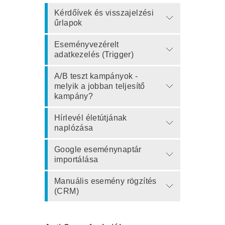
Kérdőívek és visszajelzési
űrlapok
Eseményvezérelt
adatkezelés (Trigger)
A/B teszt kampányok -
melyik a jobban teljesítő
kampány?
Hírlevél életútjának
naplózása
Google eseménynaptár
importálása
Manuális esemény rögzítés
(CRM)